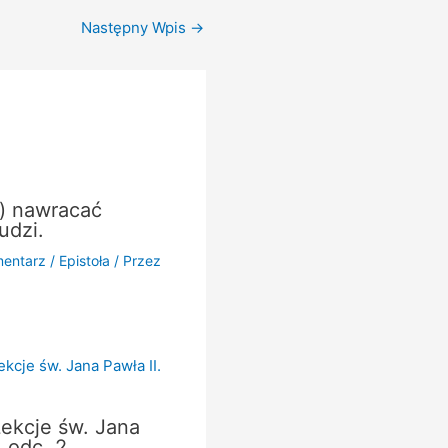
Następny Wpis
→
e) nawracać
udzi.
entarz
/
Epistoła
/ Przez
ekcje św. Jana
. odc. 2