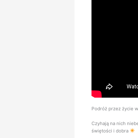
Podróż przez życie w
Czyhają na nich nieb
świętości i dobra