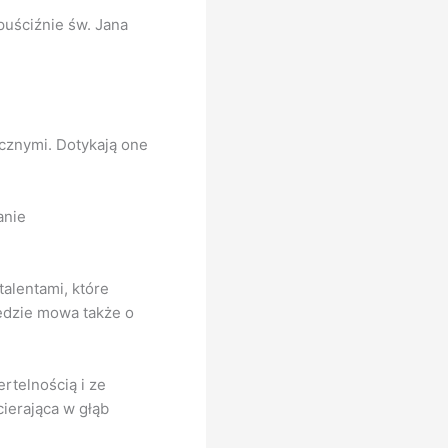
puściźnie św. Jana
icznymi. Dotykają one
anie
talentami, które
Będzie mowa także o
rtelnością i ze
cierająca w głąb