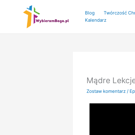
Przejdź
do
Blog
Twórczość Chr
treści
Kalendarz
Mądre Lekcje
Zostaw komentarz
/
Ep