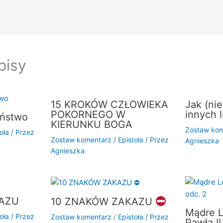
pisy
15 KROKÓW CZŁOWIEKA
Jak (ni
POKORNEGO W
innych l
eństwo
KIERUNKU BOGA
Zostaw kom
oła
/ Przez
Zostaw komentarz
/
Epistoła
/ Przez
Agnieszka
Agnieszka
AZU
10 ZNAKÓW ZAKAZU
Mądre L
oła
/ Przez
Zostaw komentarz
/
Epistoła
/ Przez
Pawła II