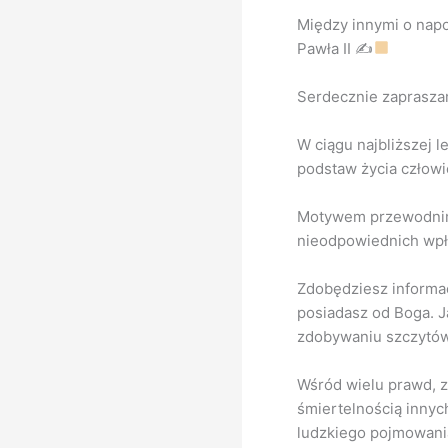
Między innymi o napo
Pawła II ✍
Serdecznie zapraszam
W ciągu najbliższej 
podstaw życia człow
Motywem przewodnim 
nieodpowiednich wpł
Zdobędziesz informacj
posiadasz od Boga. J
zdobywaniu szczytów 
Wśród wielu prawd, zn
śmiertelnością innyc
ludzkiego pojmowania