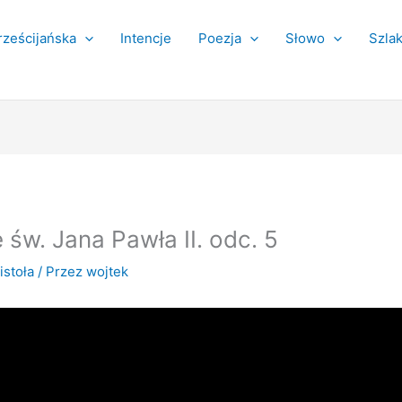
ześcijańska
Intencje
Poezja
Słowo
Szla
 św. Jana Pawła II. odc. 5
istoła
/ Przez
wojtek