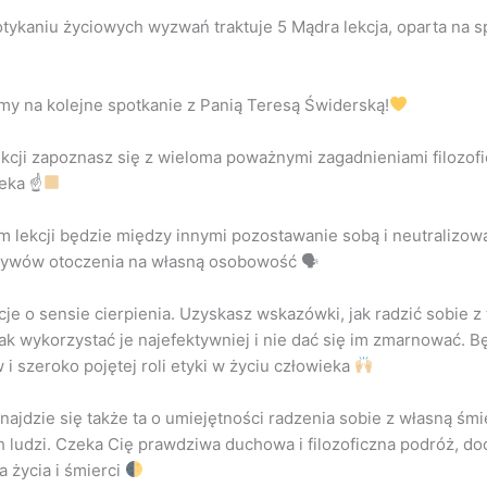
tykaniu życiowych wyzwań traktuje 5 Mądra lekcja, oparta na s
y na kolejne spotkanie z Panią Teresą Świderską!
lekcji zapoznasz się z wieloma poważnymi zagadnieniami filozof
ieka ☝
lekcji będzie między innymi pozostawanie sobą i neutralizow
ywów otoczenia na własną osobowość 🗣
e o sensie cierpienia. Uzyskasz wskazówki, jak radzić sobie z 
ak wykorzystać je najefektywniej i nie dać się im zmarnować. 
i szeroko pojętej roli etyki w życiu człowieka
ajdzie się także ta o umiejętności radzenia sobie z własną śmie
h ludzi. Czeka Cię prawdziwa duchowa i filozoficzna podróż, do
 życia i śmierci