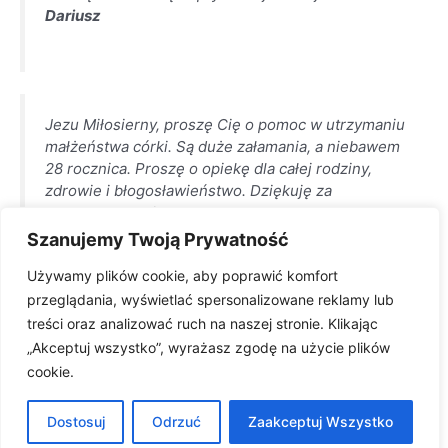
Dariusz
Jezu Miłosierny, proszę Cię o pomoc w utrzymaniu
małżeństwa córki. Są duże załamania, a niebawem
28 rocznica. Proszę o opiekę dla całej rodziny,
zdrowie i błogosławieństwo. Dziękuję za
otrzymane łaski.
Alina
Szanujemy Twoją Prywatność
Używamy plików cookie, aby poprawić komfort
przeglądania, wyświetlać spersonalizowane reklamy lub
treści oraz analizować ruch na naszej stronie. Klikając
Miłosierny Panie Jezu, okaż mojej rodzinie
„Akceptuj wszystko”, wyrażasz zgodę na użycie plików
miłosierdzie i moc błogosławieństw na całe nasze
cookie.
życie. Prosi
Ania
Dostosuj
Odrzuć
Zaakceptuj Wszystko