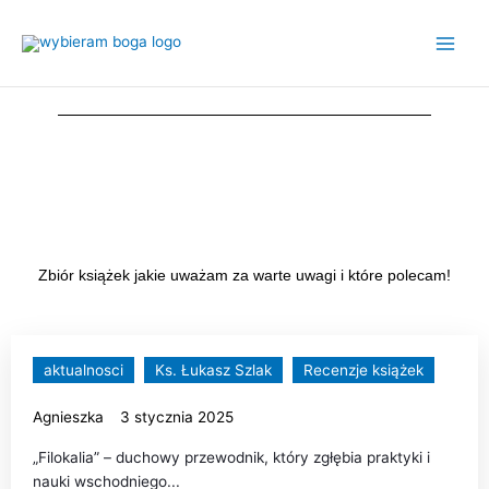
Przejdź
do
treści
Zbiór książek jakie uważam za warte uwagi i które polecam!
aktualnosci
Ks. Łukasz Szlak
Recenzje książek
Agnieszka
3 stycznia 2025
„Filokalia” – duchowy przewodnik, który zgłębia praktyki i
nauki wschodniego...